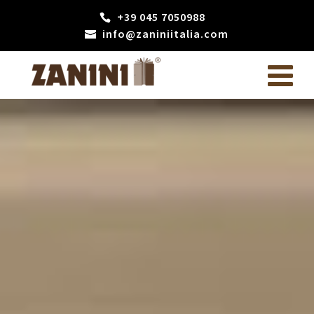
+39 045 7050988
info@zaniniitalia.com