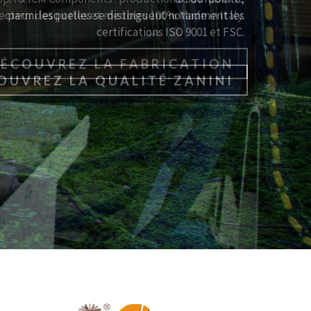
parmi lesquelles se distinguent notamment les
certifications ISO 9001 et FSC.
OUVREZ LA QUALITÉ ZANINI