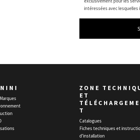
exclusivement pour les servic
intéressées avec lesquelles i
NINI
ZONE TECHNIQ
ET
Marques
TÉLÉCHARGEM
ronnement
T
uction
O
Catalogues
isations
Fiches techniques et instructi
d’installation