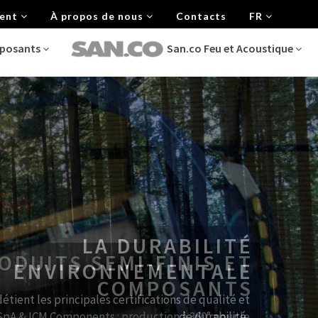
ment
À propos de nous
Contacts
FR
mposants
San.co Feu et Acoustique
LA DURABILITÉ
ENVIRONNEMENTALE
détient les principales certifications de qualité et
de durabilité,