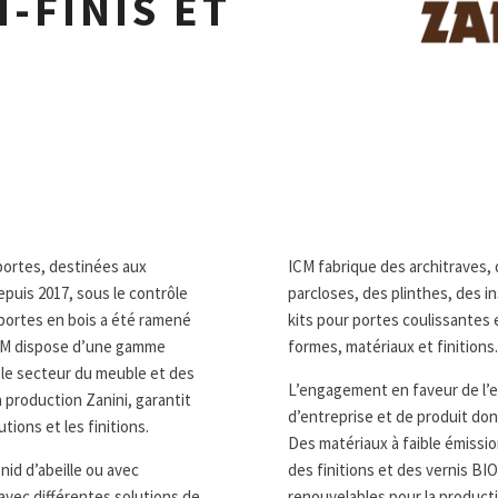
-FINIS ET
 portes, destinées aux
ICM fabrique des architraves,
epuis 2017, sous le contrôle
parcloses, des plinthes, des in
portes en bois a été ramené
kits pour portes coulissantes
’ICM dispose d’une gamme
formes, matériaux et finitions.
 le secteur du meuble et des
L’engagement en faveur de l’e
la production Zanini, garantit
d’entreprise et de produit don
tions et les finitions.
Des matériaux à faible émissi
id d’abeille ou avec
des finitions et des vernis BIO
avec différentes solutions de
renouvelables pour la product