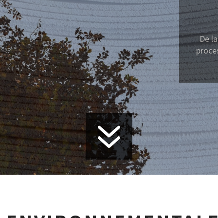
La gesti
Zanini 
7