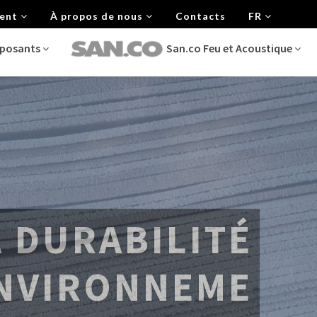
ment
À propos de nous
Contacts
FR
mposants
San.co Feu et Acoustique
PRODUITS
CERTIFIÉS