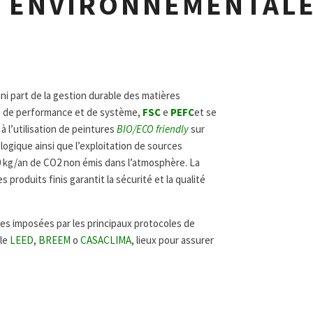
É ENVIRONNEMENTAL
ni part de la gestion durable des matières
ons de performance et de système,
FSC
e
PEFC
et se
à l’utilisation de peintures
BIO/ECO friendly
sur
ogique ainsi que l’exploitation de sources
00 kg/an de CO2 non émis dans l’atmosphère. La
produits finis garantit la sécurité et la qualité
es imposées par les principaux protocoles de
ple
LEED
,
BREEM
o
CASACLIMA
, lieux pour assurer