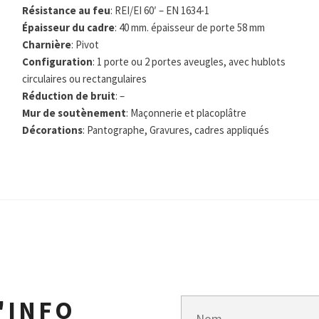
Résistance au feu
: REI/EI 60′ – EN 1634-1
Épaisseur du cadre
: 40 mm. épaisseur de porte 58 mm
Charnière
: Pivot
Configuration
: 1 porte ou 2 portes aveugles, avec hublots
circulaires ou rectangulaires
Réduction de bruit
: –
Mur de soutènement
: Maçonnerie et placoplâtre
Décorations
: Pantographe, Gravures, cadres appliqués
'INFO