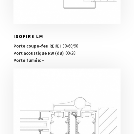
ISOFIRE LM
Porte coupe-feu REI/EI
: 30/60/90
Port acoustique Rw (dB)
: 00/28
Porte fumée
: –