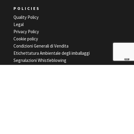
POLICIES
Quality Policy
Legal
Privacy Policy
Cookie policy
Condizioni Generali di Vendita
Etichettatura Ambientale degli imballaggi
Segnalazioni Whistleblowing
©2021 Zanini S.p.A.
Cap. sociale € 2.100.000,00
P.Iva e Reg. Impr. VR nr. 02764840233
37021 Corbiolo di Bosco Chiesanuova (VR) - Italy
t.
+39 045 7050988
- e.
INFO@ZANINIITALIA.COM