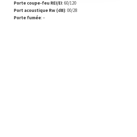
Porte coupe-feu REI/EI
: 60/120
Port acoustique Rw (dB)
: 00/28
Porte fumée
: –