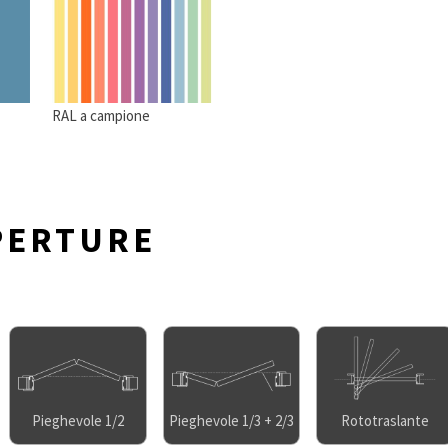
RAL a campione
PERTURE
Pieghevole 1/2
Pieghevole 1/3 + 2/3
Rototraslante