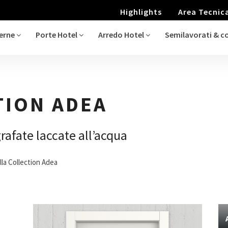
Highlights
Area Tecnic
terne
Porte Hotel
Arredo Hotel
Semilavorati & 
TION ADEA
rafate laccate all’acqua
lla Collection Adea