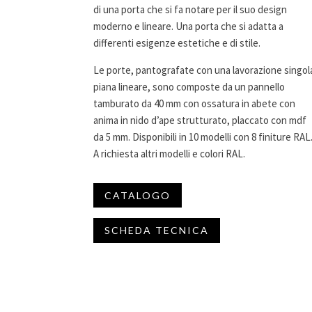
di una porta che si fa notare per il suo design
moderno e lineare. Una porta che si adatta a
differenti esigenze estetiche e di stile.
Le porte, pantografate con una lavorazione singol
piana lineare, sono composte da un pannello
tamburato da 40 mm con ossatura in abete con
anima in nido d’ape strutturato, placcato con mdf
da 5 mm. Disponibili in 10 modelli con 8 finiture RAL
A richiesta altri modelli e colori RAL.
CATALOGO
SCHEDA TECNICA