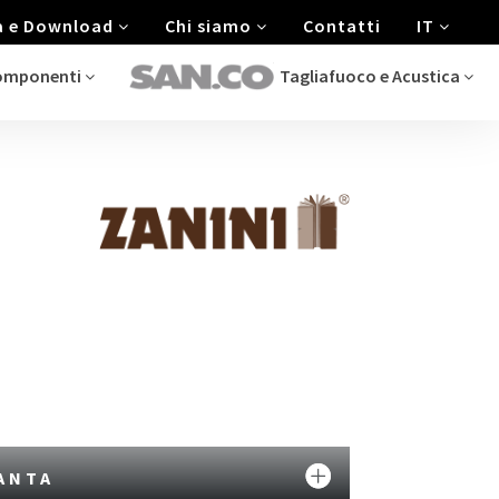
a e Download
Chi siamo
Contatti
IT
componenti
Tagliafuoco e Acustica
ANTA