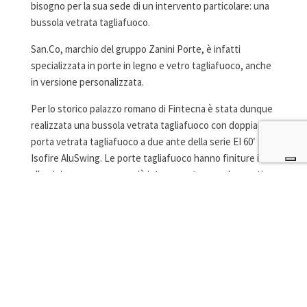
bisogno per la sua sede di un intervento particolare: una
bussola vetrata tagliafuoco.
San.Co, marchio del gruppo Zanini Porte, è infatti
specializzata in porte in legno e vetro tagliafuoco, anche
in versione personalizzata.
Per lo storico palazzo romano di Fintecna è stata dunque
realizzata una bussola vetrata tagliafuoco con doppia
porta vetrata tagliafuoco a due ante della serie EI 60′
Isofire AluSwing. Le porte tagliafuoco hanno finiture in
alluminio ma cosa ancor più interessante sono le pareti
laterali con vetro tagliafuoco giuntato a giorno, il cielo
vetrato anch’esso giuntato a giorno ed il sopraluce fisso
arcuato che chiude l’intervento.
I profili a terra sono stati sagomati per adattarsi ai gradini
del palazzo ed i profili verticali della bussola sono stati
adattati alle colonne sagomate. Una cura del dettaglio
assolutamente necessaria trattandosi di un intervento