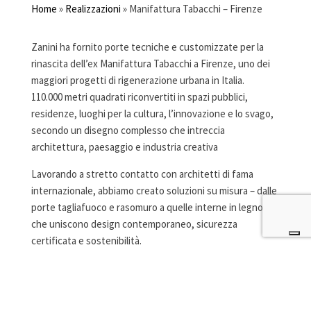
Home
»
Realizzazioni
»
Manifattura Tabacchi – Firenze
Zanini ha fornito porte tecniche e customizzate per la
rinascita dell’ex Manifattura Tabacchi a Firenze, uno dei
maggiori progetti di rigenerazione urbana in Italia.
110.000 metri quadrati riconvertiti in spazi pubblici,
residenze, luoghi per la cultura, l’innovazione e lo svago,
secondo un disegno complesso che intreccia
architettura, paesaggio e industria creativa
Lavorando a stretto contatto con architetti di fama
internazionale, abbiamo creato soluzioni su misura – dalle
porte tagliafuoco e rasomuro a quelle interne in legno –
che uniscono design contemporaneo, sicurezza
certificata e sostenibilità.
Le nostre porte si integrano perfettamente nel rispetto
dell’identità storica degli edifici, valorizzando spazi che
un tempo producevano tabacchi e ora ospitano
studentati, residenze e centri di ricerca.