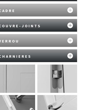
CADRE
COUVRE-JOINTS
VERROU
CHARNIERES