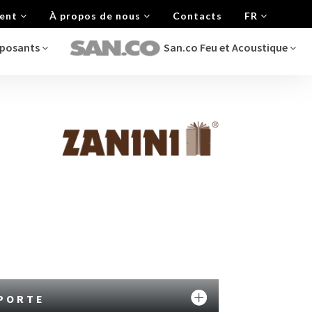
ment
À propos de nous
Contacts
FR
mposants
San.co Feu et Acoustique
PORTE