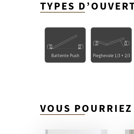
TYPES D’OUVER
Battente Push
Pieghevole 1/3 + 2/3
VOUS POURRIEZ 