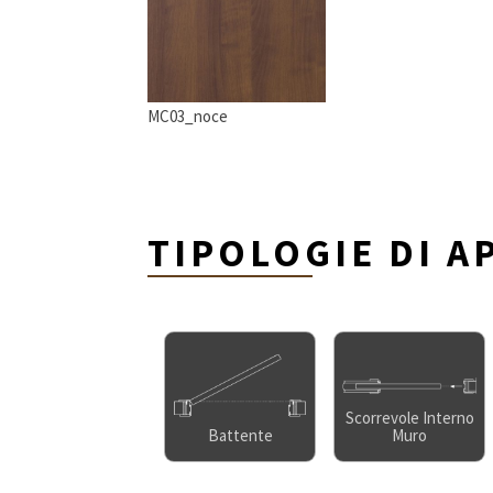
MC03_noce
TIPOLOGIE DI A
Scorrevole Interno
Battente
Muro