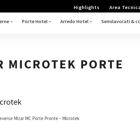
Highlights
Area Tecnic
terne
Porte Hotel
Arredo Hotel
Semilavorati & 
R MICROTEK PORTE
icrotek
everse Mizar MC Porte Pronte – Microtek